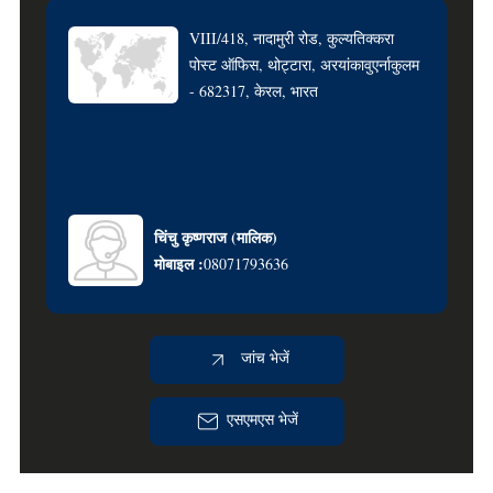
VIII/418, नादामुरी रोड, कुल्यतिक्करा
पोस्ट ऑफिस, थोट्टारा, अरयांकावुएर्नाकुलम
- 682317, केरल, भारत
चिंचु कृष्णराज
(
मालिक
)
मोबाइल :
08071793636
जांच भेजें
एसएमएस भेजें