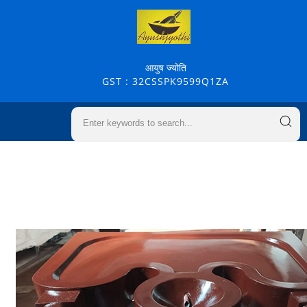
आयुष ज्योति
GST : 32CSSPK9599Q1ZA