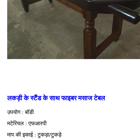
लकड़ी के स्टैंड के साथ फाइबर मसाज टेबल
उपयोग : बॉडी
मटेरियल : एफआरपी
माप की इकाई : टुकड़ा/टुकड़े